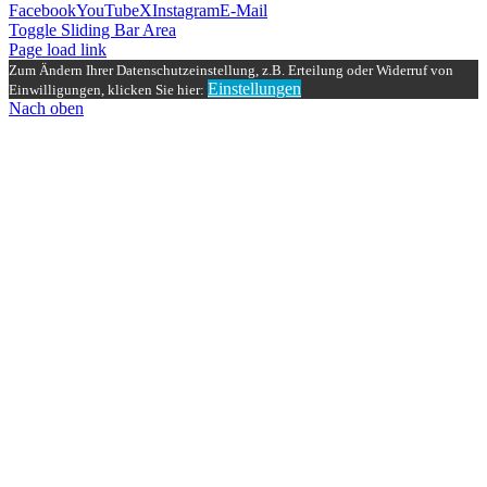
Facebook
YouTube
X
Instagram
E-Mail
Toggle Sliding Bar Area
Page load link
Zum Ändern Ihrer Datenschutzeinstellung, z.B. Erteilung oder Widerruf von
Einstellungen
Einwilligungen, klicken Sie hier:
Nach oben