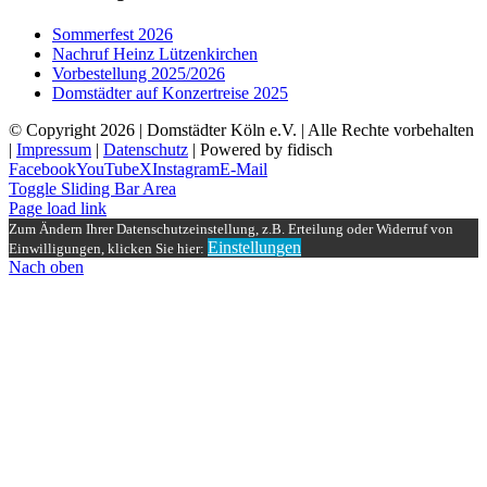
Sommerfest 2026
Nachruf Heinz Lützenkirchen
Vorbestellung 2025/2026
Domstädter auf Konzertreise 2025
© Copyright
2026 | Domstädter Köln e.V. | Alle Rechte vorbehalten
|
Impressum
|
Datenschutz
| Powered by fidisch
Facebook
YouTube
X
Instagram
E-Mail
Toggle Sliding Bar Area
Page load link
Zum Ändern Ihrer Datenschutzeinstellung, z.B. Erteilung oder Widerruf von
Einstellungen
Einwilligungen, klicken Sie hier:
Nach oben